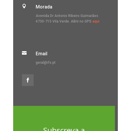

Morada
Avenida Dr Antonio Ribeiro Guimarães
4730-715 Vila Verde. ABrir no GPS
aqui

Email
geral@ifs.pt
Subscreva a