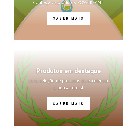
Conheça os produtos POWERSANT
SABER MAIS
Produtos em destaque
Uma seleção de produtos de excelência
a pensar em si
SABER MAIS